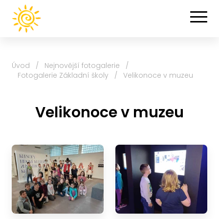
Úvod
/
Nejnovější fotogalerie
/
Fotogalerie Základní školy
/
Velikonoce v muzeu
Velikonoce v muzeu