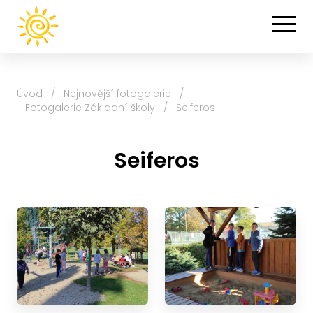
Úvod
/
Nejnovější fotogalerie
/
Fotogalerie Základní školy
/
Seiferos
Seiferos