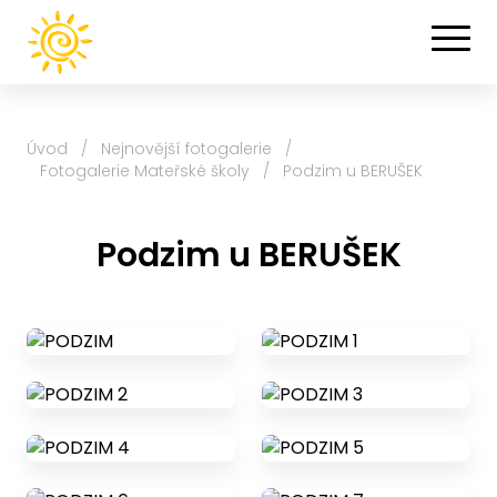
Úvod
/
Nejnovější fotogalerie
/
Fotogalerie Mateřské školy
/
Podzim u BERUŠEK
Podzim u BERUŠEK