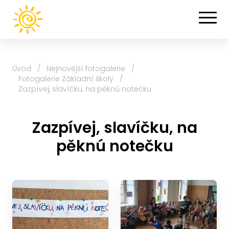
Úvod
/
Nejnovější fotogalerie
/
Fotogalerie Základní školy
/
Zazpívej, slavíčku, na pěknú notečku
Zazpívej, slavíčku, na
pěknú notečku