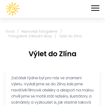
Úvod
/
Nejnovější fotogalerie
/
Fotogalerie Základní školy
/
Výlet do Zlína
Výlet do Zlína
Začátek týdne byl pro nás ve znamení
výletu. Vydali jsme se do Zlína, kde jsme
navštívili Filmové ateliéry a alespoň na malou
chvíli jsme se mohli stát režiséry, ilustrátory a
scénáristy a vyzkoušet si, jak vlastně taková