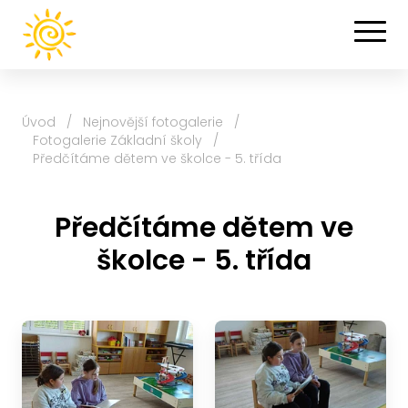
Úvod
/
Nejnovější fotogalerie
/
Fotogalerie Základní školy
/
Předčítáme dětem ve školce - 5. třída
Předčítáme dětem ve
školce - 5. třída