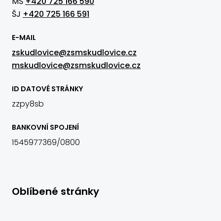
MŠ
+420 725 166 590
ŠJ
+420 725 166 591
E-MAIL
zskudlovice@zsmskudlovice.cz
mskudlovice@zsmskudlovice.cz
ID DATOVÉ STRÁNKY
zzpy8sb
BANKOVNÍ SPOJENÍ
1545977369/0800
Oblíbené stránky