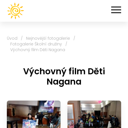
Úvod
/
Nejnovější fotogalerie
/
Fotogalerie Školní družiny
/
Výchovný film Děti Nagana
Výchovný film Děti
Nagana