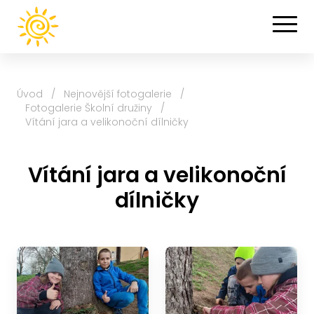
Úvod
/
Nejnovější fotogalerie
/
Fotogalerie Školní družiny
/
Vítání jara a velikonoční dílničky
Vítání jara a velikonoční
dílničky