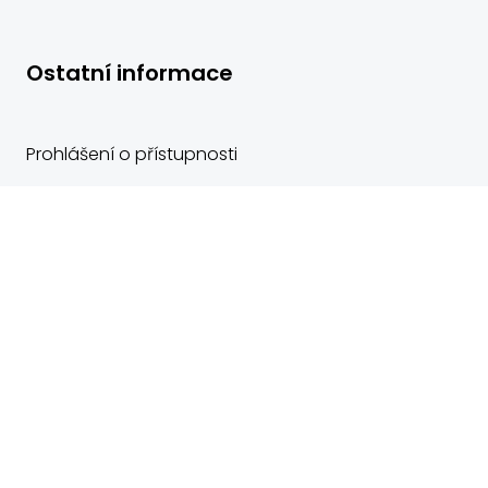
Ostatní informace
Prohlášení o přístupnosti
Mapa stránek
GDPR
© 2026 ZŠ a MŠ Kudlovice