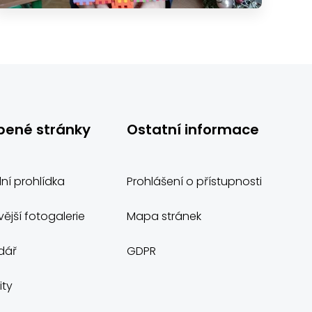
bené stránky
Ostatní informace
lní prohlídka
Prohlášení o přístupnosti
ější fotogalerie
Mapa stránek
dář
GDPR
ity