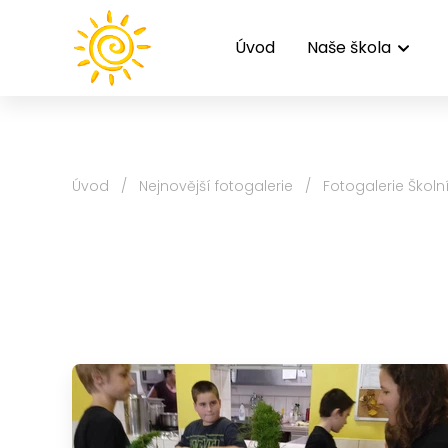
Úvod
Naše škola
Úvod
/
Nejnovější fotogalerie
/
Fotogalerie Školn