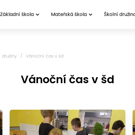
Základní škola
Mateřská škola
Školní družin
í družiny
/
Vánoční čas v šd
Vánoční čas v šd