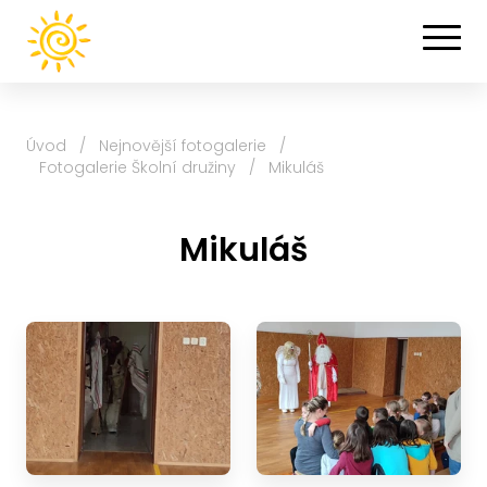
Úvod
/
Nejnovější fotogalerie
/
Fotogalerie Školní družiny
/
Mikuláš
Mikuláš