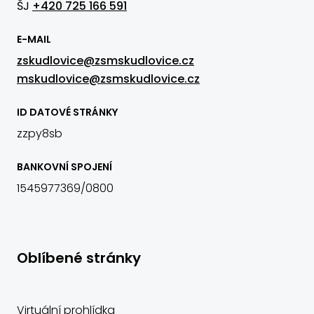
ŠJ
+420 725 166 591
E-MAIL
zskudlovice@zsmskudlovice.cz
mskudlovice@zsmskudlovice.cz
ID DATOVÉ STRÁNKY
zzpy8sb
BANKOVNÍ SPOJENÍ
1545977369/0800
Oblíbené stránky
Virtuální prohlídka