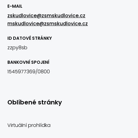
E-MAIL
zskudlovice@zsmskudlovice.cz
mskudlovice@zsmskudlovice.cz
ID DATOVÉ STRÁNKY
zzpy8sb
BANKOVNÍ SPOJENÍ
1545977369/0800
Oblíbené stránky
Virtuální prohlídka