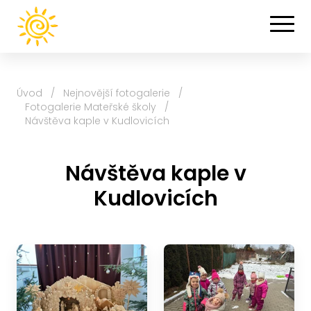
Úvod
/
Nejnovější fotogalerie
/
Fotogalerie Mateřské školy
/
Návštěva kaple v Kudlovicích
Návštěva kaple v
Kudlovicích