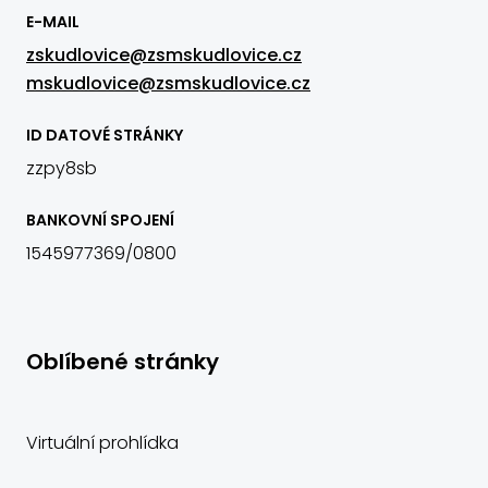
E-MAIL
zskudlovice@zsmskudlovice.cz
mskudlovice@zsmskudlovice.cz
ID DATOVÉ STRÁNKY
zzpy8sb
BANKOVNÍ SPOJENÍ
1545977369/0800
Oblíbené stránky
Virtuální prohlídka