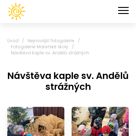
Úvod
/
Nejnovější fotogalerie
/
Fotogalerie Mateřské školy
/
Návštěva kaple sv. Andělů strážných
Návštěva kaple sv. Andělů
strážných