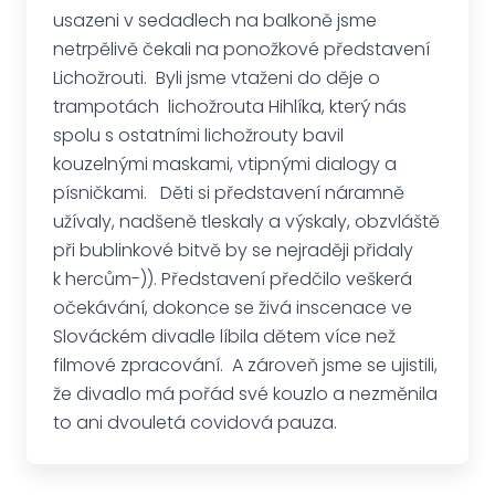
usazeni v sedadlech na balkoně jsme
netrpělivě čekali na ponožkové představení
Lichožrouti. Byli jsme vtaženi do děje o
trampotách lichožrouta Hihlíka, který nás
spolu s ostatními lichožrouty bavil
kouzelnými maskami, vtipnými dialogy a
písničkami. Děti si představení náramně
užívaly, nadšeně tleskaly a výskaly, obzvláště
při bublinkové bitvě by se nejraději přidaly
k hercům-)). Představení předčilo veškerá
očekávání, dokonce se živá inscenace ve
Slováckém divadle líbila dětem více než
filmové zpracování. A zároveň jsme se ujistili,
že divadlo má pořád své kouzlo a nezměnila
to ani dvouletá covidová pauza.