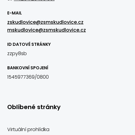
E-MAIL
zskudlovice@zsmskudlovice.cz
mskudlovice@zsmskudlovice.cz
ID DATOVÉ STRÁNKY
zzpy8sb
BANKOVNÍ SPOJENÍ
1545977369/0800
Oblíbené stránky
Virtuální prohlídka