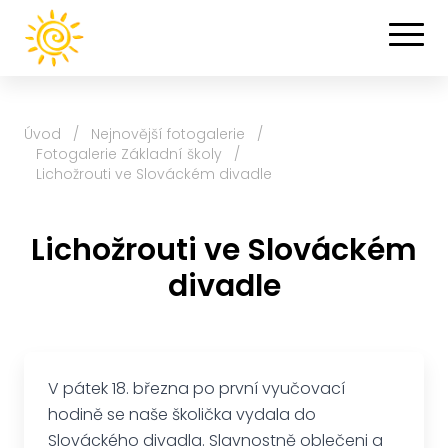
Úvod
/
Nejnovější fotogalerie
/
Fotogalerie Základní školy
/
Lichožrouti ve Slováckém divadle
Lichožrouti ve Slováckém
divadle
V pátek 18. března po první vyučovací
hodině se naše školička vydala do
Slováckého divadla. Slavnostně oblečeni a