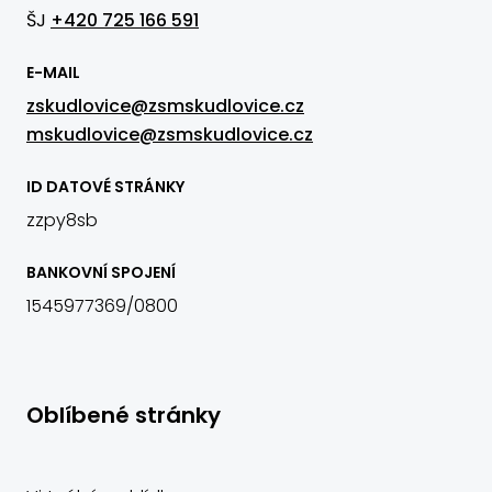
ŠJ
+420 725 166 591
E-MAIL
zskudlovice@zsmskudlovice.cz
mskudlovice@zsmskudlovice.cz
ID DATOVÉ STRÁNKY
zzpy8sb
BANKOVNÍ SPOJENÍ
1545977369/0800
Oblíbené stránky