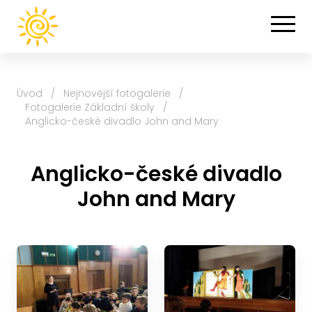
Úvod
/
Nejnovější fotogalerie
/
Fotogalerie Základní školy
/
Anglicko-české divadlo John and Mary
Anglicko-české divadlo
John and Mary