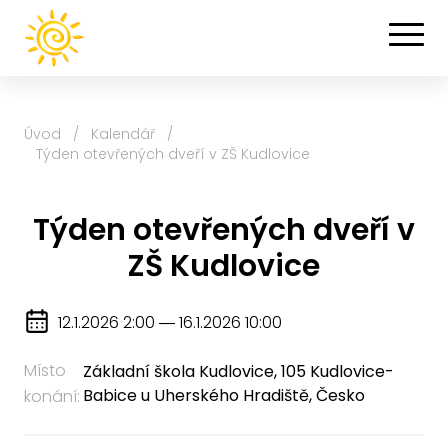
Úvod
/
Kalendář
/
Týden otevřených dveří v ZŠ Kudlovice
Týden otevřených dveří v
ZŠ Kudlovice
12.1.2026 2:00
―
16.1.2026 10:00
Místo
Základní škola Kudlovice, 105 Kudlovice-
Babice u Uherského Hradiště, Česko
konání: