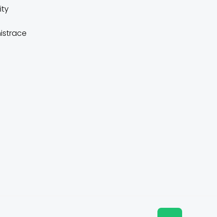
ity
istrace