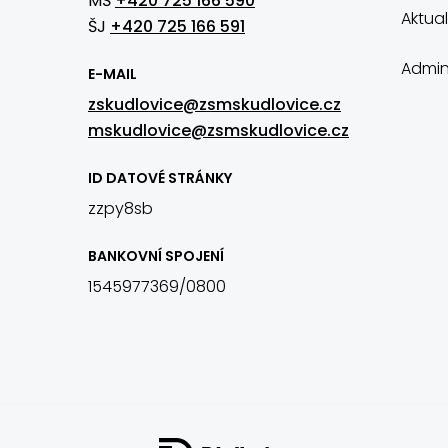
MŠ
+420 725 166 590
Aktual
ŠJ
+420 725 166 591
Admin
E-MAIL
zskudlovice@zsmskudlovice.cz
mskudlovice@zsmskudlovice.cz
ID DATOVÉ STRÁNKY
zzpy8sb
BANKOVNÍ SPOJENÍ
1545977369/0800