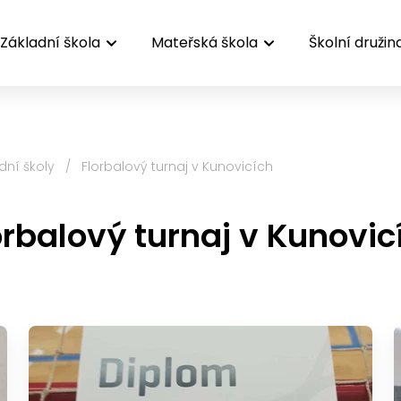
Základní škola
Mateřská škola
Školní družin
dní školy
/
Florbalový turnaj v Kunovicích
orbalový turnaj v Kunovic