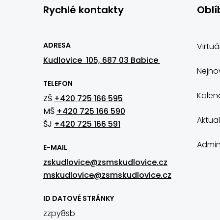
Rychlé kontakty
Oblí
ADRESA
Virtuá
Kudlovice 105, 687 03 Babice
Nejnov
TELEFON
Kalen
ZŠ
+420 725 166 595
MŠ
+420 725 166 590
Aktual
ŠJ
+420 725 166 591
Admin
E-MAIL
zskudlovice@zsmskudlovice.cz
mskudlovice@zsmskudlovice.cz
ID DATOVÉ STRÁNKY
zzpy8sb