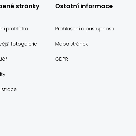
bené stránky
Ostatní informace
lní prohlídka
Prohlášení o přístupnosti
ější fotogalerie
Mapa stránek
dář
GDPR
ity
istrace