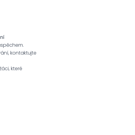
ní
neúspěchem.
ání, kontaktujte
áci, které