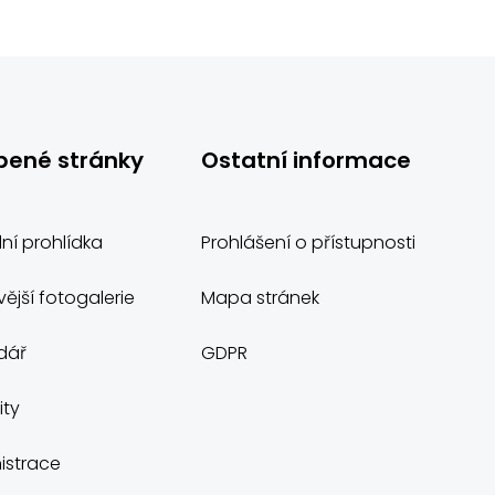
bené stránky
Ostatní informace
lní prohlídka
Prohlášení o přístupnosti
ější fotogalerie
Mapa stránek
dář
GDPR
ity
istrace