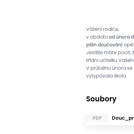
Vážení rodiče,
v období
od února 
plán doučování
opět
Jestliže máte pocit
třídní učitelku Vašeh
V průběhu února se i
vytypovala škola.
Soubory
PDF
Douc_pr