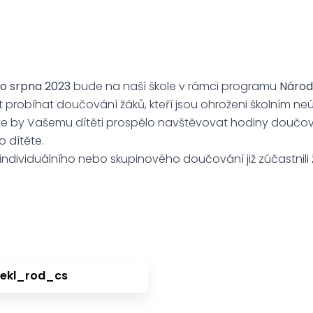
do srpna 2023
bude na naší škole v rámci programu
Národ
 probíhat doučování žáků, kteří jsou ohroženi školním 
, že by Vašemu dítěti prospělo navštěvovat hodiny doučov
o dítěte.
ndividuálního nebo skupinového doučování již zúčastnili ž
ekl_rod_cs