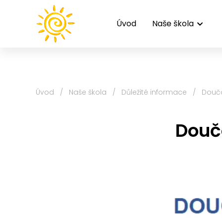
Úvod
Naše škola
Úvod
/
Naše škola
/
Důležité informace
/
Doučo
Douč