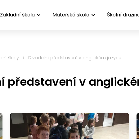
Základní škola
Mateřská škola
Školní družin
dní školy
/
Divadelní představení v anglickém jazyce
í představení v anglick