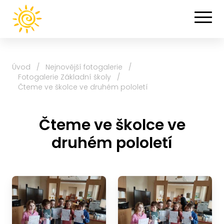
Úvod
/
Nejnovější fotogalerie
/
Fotogalerie Základní školy
/
Čteme ve školce ve druhém pololetí
Čteme ve školce ve
druhém pololetí