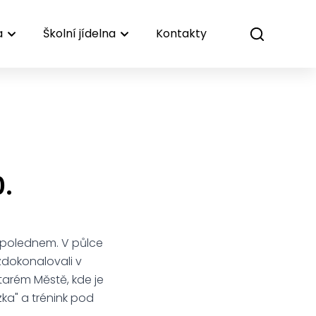
a
Školní jídelna
Kontakty
.
opolednem. V půlce
 zdokonalovali v
Starém Městě, kde je
ka" a trénink pod