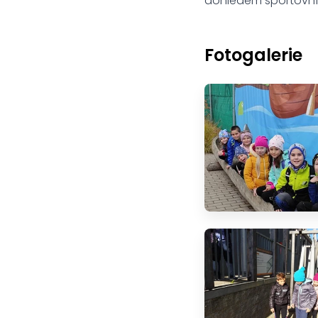
dohledem sportovní
Fotogalerie