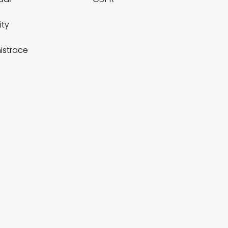
ity
istrace