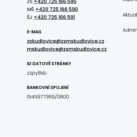
ZŠ
+420 725 166 595
MŠ
+420 725 166 590
Aktual
ŠJ
+420 725 166 591
Admin
E-MAIL
zskudlovice@zsmskudlovice.cz
mskudlovice@zsmskudlovice.cz
ID DATOVÉ STRÁNKY
zzpy8sb
BANKOVNÍ SPOJENÍ
1545977369/0800