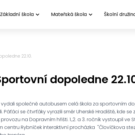
Základní škola
Mateřská škola
Školní družin
opoledne 22.10.
Sportovní dopoledne 22.10
e vydali společně autobusem celá škola za sportovním d
li. Páťáci se čtvrťáky vyrazili směr Uherské Hradiště, kde se
 provozu na Dopravním hřišti. 1.,2. a 3. ročník vystoupil ve 
 centru Rybníček interaktivní procházka "Človíčkova stez