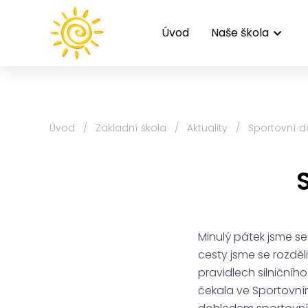
Úvod
Naše škola
Úvod
/
Základní škola
/
Aktuality
/
Sportovní d
Minulý pátek jsme s
cesty jsme se rozděli
pravidlech silničního
čekala ve Sportovním