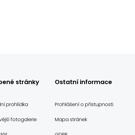
bené stránky
Ostatní informace
lní prohlídka
Prohlášení o přístupnosti
ější fotogalerie
Mapa stránek
dář
GDPR