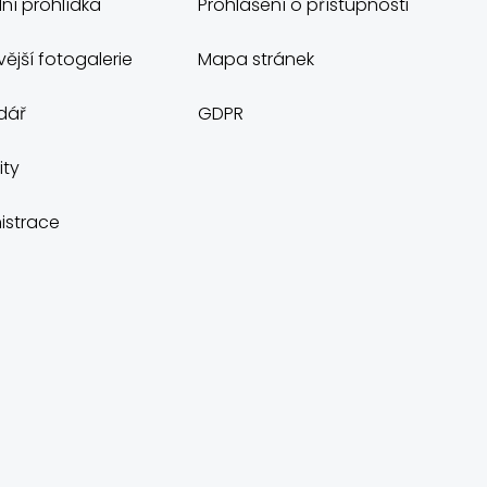
lní prohlídka
Prohlášení o přístupnosti
ější fotogalerie
Mapa stránek
dář
GDPR
ity
istrace