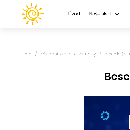
Úvod
Naše škola
Úvod
/
Základní škola
/
Aktuality
/
Beseda (NE)
Bese