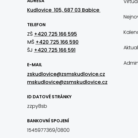
ADRESA
Virtuá
Kudlovice 105, 687 03 Babice
Nejnov
TELEFON
Kalen
ZŠ
+420 725 166 595
MŠ
+420 725 166 590
Aktual
ŠJ
+420 725 166 591
Admin
E-MAIL
zskudlovice@zsmskudlovice.cz
mskudlovice@zsmskudlovice.cz
ID DATOVÉ STRÁNKY
zzpy8sb
BANKOVNÍ SPOJENÍ
1545977369/0800