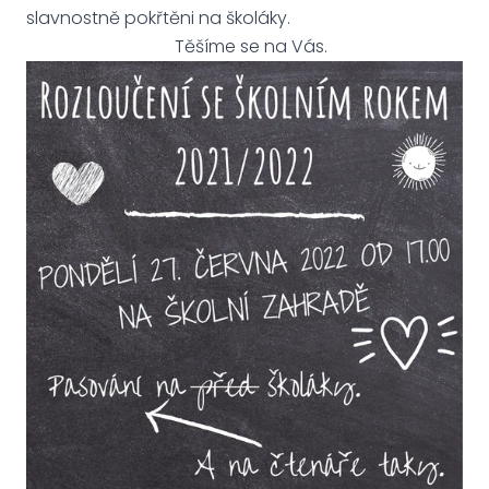
slavnostně pokřtěni na školáky.
Těšíme se na Vás.