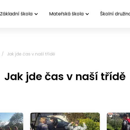
Základní škola
Mateřská škola
Školní družin
/
Jak jde čas v naší třídě
Jak jde čas v naší třídě