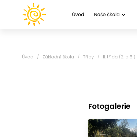
Úvod
Naše škola
Úvod
/
Základní škola
/
Třídy
/
II. třída (2. a 5.)
Fotogalerie