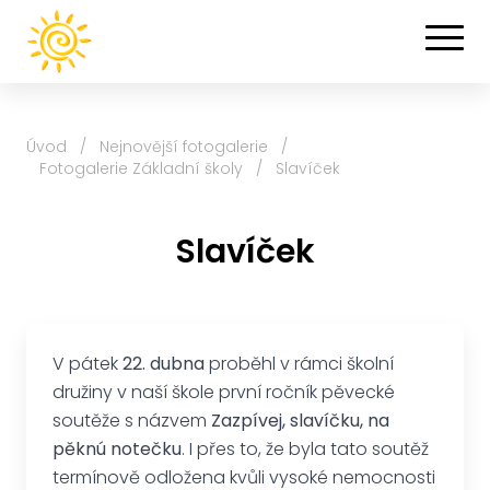
Úvod
/
Nejnovější fotogalerie
/
Fotogalerie Základní školy
/
Slavíček
Slavíček
V pátek
22. dubna
proběhl v rámci školní
družiny v naší škole první ročník pěvecké
soutěže s názvem
Zazpívej, slavíčku, na
pěknú notečku
. I přes to, že byla tato soutěž
termínově odložena kvůli vysoké nemocnosti