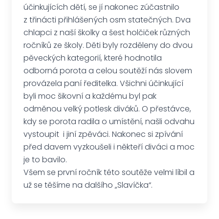
účinkujících dětí, se jí nakonec zúčastnilo
z třinácti přihlášených osm statečných. Dva
chlapci z naší školky a šest holčiček různých
ročníků ze školy. Děti byly rozděleny do dvou
pěveckých kategorií, které hodnotila
odborná porota a celou soutěží nás slovem
provázela paní ředitelka. Všichni účinkující
byli moc šikovní a každému byl pak
odměnou velký potlesk diváků. O přestávce,
kdy se porota radila o umístění, našli odvahu
vystoupit i jiní zpěváci. Nakonec si zpívání
před davem vyzkoušeli i někteří diváci a moc
je to bavilo.
Všem se první ročník této soutěže velmi líbil a
už se těšíme na dalšího „Slavíčka“.