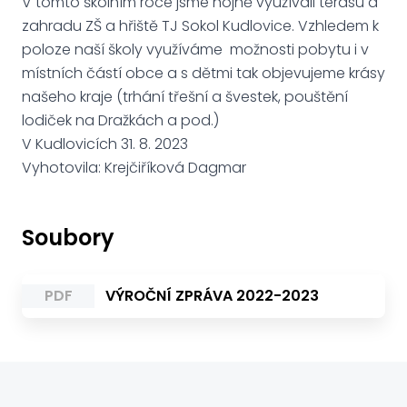
V tomto školním roce jsme hojně využívali terasu a
zahradu ZŠ a hřiště TJ Sokol Kudlovice. Vzhledem k
poloze naší školy využíváme možnosti pobytu i v
místních částí obce a s dětmi tak objevujeme krásy
našeho kraje (trhání třešní a švestek, pouštění
lodiček na Dražkách a pod.)
V Kudlovicích 31. 8. 2023
Vyhotovila: Krejčiříková Dagmar
Soubory
PDF
VÝROČNÍ ZPRÁVA 2022-2023