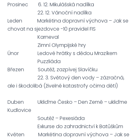
Prosinec 6. 12. Mikulášská nadílka
22. 12. Vánoční nadílka
Leden Markétina dopravní výchova – Jak se
chovat na sjezdovce -10 pravidel FIS
Karneval
Zimní Olympijské hry
Únor Ledové hrátky s dědou Mrazíkem
Puzzliáda
Březen Soutěž, zazpívej Slavíčku
22. 3. Světový den vody – zázračná,
ale i škodolibá (živelné katastrofy očima dětí)
Duben Ukliďme Česko – Den Země – ukliďme
Kudlovice
Soutěž – Pexesiáda
Exkurse do zahradnictví k Batůškům
Květen Markétina dopravní výchova – Jak se