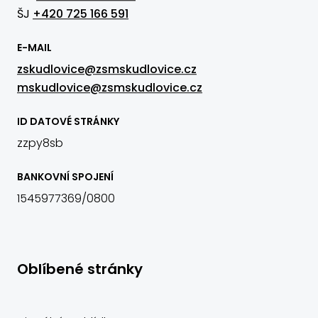
ŠJ
+420 725 166 591
E-MAIL
zskudlovice@zsmskudlovice.cz
mskudlovice@zsmskudlovice.cz
ID DATOVÉ STRÁNKY
zzpy8sb
BANKOVNÍ SPOJENÍ
1545977369/0800
Oblíbené stránky